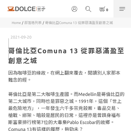
Home
/
部落格列表
/
哥倫比亞Comuna 13 從罪惡滿盈至創意之城
2021-09-20
哥倫比亞Comuna 13 從罪惡滿盈至
創意之城
因為咖啡豆的緣故，在網上翻來覆去，閱讀別人家那本
難念的經。
哥倫比亞是第二大咖啡生產國。而Medellin是哥倫比亞的
第二大城市，同時也是罪惡之城。1991年，這個「世上
最危險地方」，一年發生六千多宗兇殺案，毒品交易、
槍戰、綁架、暗殺是居民的日常，這裡亦是曾躋身福布
斯富豪排行榜第7位的大毒梟Pablo Escobar的故鄉。
Comuna 13有這樣的履歷，夠勁未？