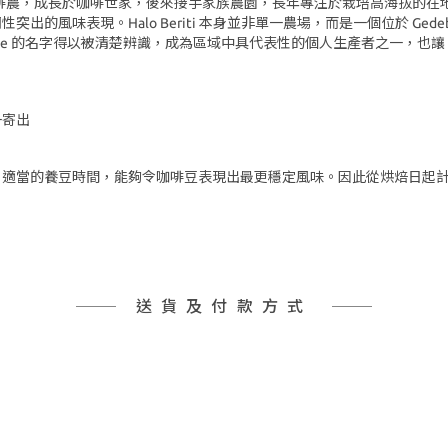
啡農，成長於咖啡世家，後來接手家族農園，長年專注於栽培高海拔的在
調性突出的風味表現。
Halo Beriti
本身並非單一農場，而是一個位於
Gede
ne
的名字得以被清楚辨識，成為區域中具代表性的個人生產者之一，也讓
一寄出
適當的養豆時間，能夠令咖啡豆表現出最更穩定風味。因此從烘焙日起計
送貨及付款方式