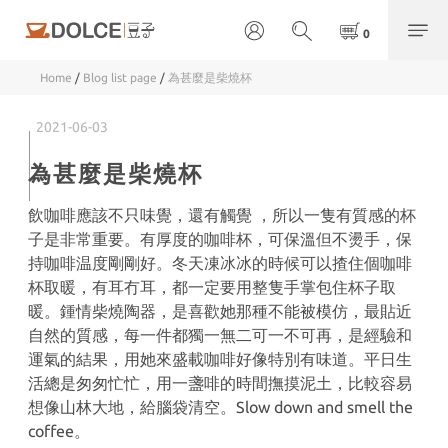
Home
/
Blog list page
/
為甚麼是柴燒杯
2021-06-03
為甚麼是柴燒杯
飲咖啡應該不只味覺，還有觸覺 ，所以一隻有質感的杯
子是非常重要。有厚度的咖啡杯，可保溫但不燙手，保
持咖啡温度剛剛好。冬天凍冰冰的時候可以揸住個咖啡
杯取暖，有耳冇耳，都一定要用整隻手掌包住杯子取
暖。鍾情柴燒陶器，是喜歡她那種不能被模仿，最貼近
自然的質感，每一件都獨一無二可一不可再，是經驗和
運氣的結果，用她來盛載咖啡好像特別有味道。平日生
活總是匆匆忙忙，用一盞啡的時間撫摸泥土，比較容易
想像山林大地，給腦袋清空。Slow down and smell the
coffee。