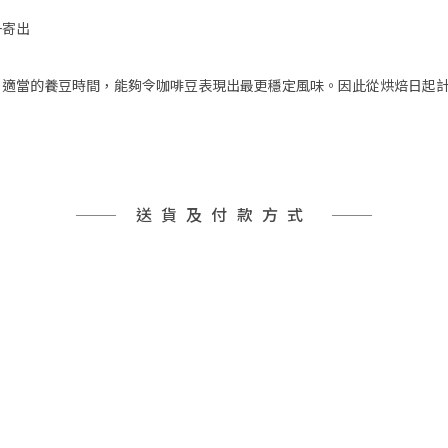
一寄出
適當的養豆時間，能夠令咖啡豆表現出最更穩定風味。因此從烘焙日起計
送貨及付款方式