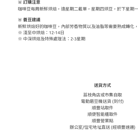
🚨
訂購注意
咖啡豆每周新鮮烘焙，逢星期二截單，星期四烘豆，於下星期
🚨
養豆建議
新鮮烘焙好的咖啡豆，內部芳香物質以及油脂等需要熟成轉化，
※
淺至中烘焙：
12-14
日
※
中深烘焙及特殊處理法：
2-3
星期
送貨方式
荔枝角店或市集自取
電動磨豆機送貨 (到付)
順豐站取件
順便智能櫃取件
順豐營業點
辦公室/住宅地址直送 (經順豐速運)