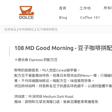
所有
首頁
工作坊
Blog
Coffee 101
全部商品
/
所有咖啡豆
/
豆子咖啡拼配豆
108 MD Good Morning - 豆子咖啡拼
＊適合做 Espresso 的配方豆
鮮明的穀類香氣，叫人想起Cereal做早餐。
配方豆不著重風味特色。就像日本喫茶店的Menu一樣，只描繪
覺，不作詳細風味敘述。喝配方豆，味道要用想像。
烘豆師烘焙時，特意將各豆子的產區特色磨平，以達到整體平
烘焙度：中深烘焙 Medium Dark Roast
風味：穀物和花草茶清雅口感，後韻忌廉堅果焦糖香氣