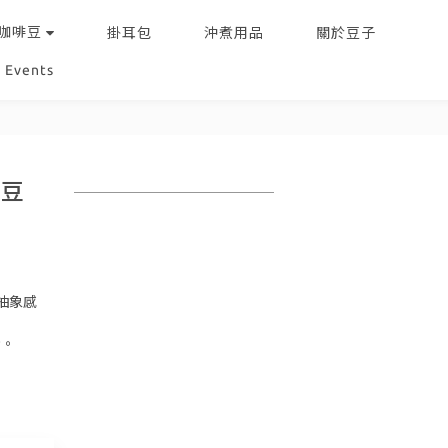
咖啡豆
掛耳包
沖煮用品
關於豆子
Events
配豆
抽象感
衡。